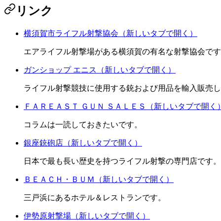
リンク
横須賀市ライフル射撃協会
（新しいタブで開く）
エアライフル射撃場がある横須賀の有名な射撃協会です
ガンショップ エニス
（新しいタブで開く）
ライフル射撃競技に使用する銃および用品を輸入販売し
ＦＡＲＥＡＳＴ ＧＵＮ ＳＡＬＥＳ
（新しいタブで開く
コラムは一読しておきたいです。
銀座銃砲店
（新しいタブで開く）
日本で最も長い歴史を持つライフル射撃の専門店です。
ＢＥＡＣＨ・ＢＵＭ
（新しいタブで開く）
三戸浜にあるホテル＆レストランです。
伊勢原射撃場
（新しいタブで開く）